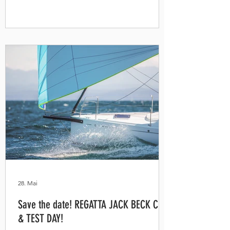
eine schwimmende Ausstellung mit der
Möglichkeit, die First 14SE / 18SE / 24SE
und die First 24 zu besichtigen und zu
testen! Ausserdem wird die First 30 ,
"EUROPEAN Yacht of the Year 2026 " zu
besichtigen sein! Jetzt anmelden!
28. Mai
Save the date! REGATTA JACK BECK CUP
& TEST DAY!