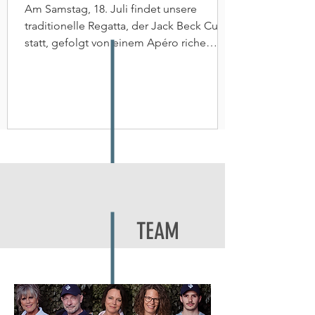
Am Samstag, 18. Juli findet unsere
traditionelle Regatta, der Jack Beck Cup
statt, gefolgt von einem Apéro riche
während der Preisverleihung. Am
Sonntag, 19. Juli präsentieren wir Ihnen
eine schwimmende Ausstellung mit der
Möglichkeit, die First 14SE / 18SE / 24SE
und die First 24 zu besichtigen und zu
testen! Ausserdem wird die First 30 ,
"EUROPEAN Yacht of the Year 2026 " zu
besichtigen sein! Weitere Infos folgen!
TEAM