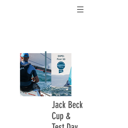
Jack Beck
Cup &
Test Day