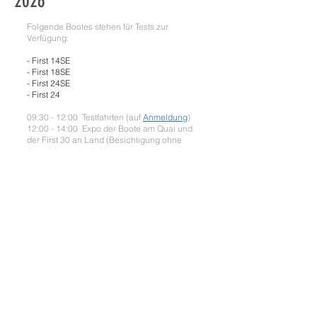
2026
Folgende Bootes stehen für Tests zur
Verfügung:
- First 14SE
- First 18SE
- First 24SE
- First 24
09:30 - 12:00 Testfahrten (auf
Anmeldung
)
12:00 - 14:00 Expo der Boote am Quai und
der First 30 an Land (Besichtigung ohne
Anmeldung möglich)
14:00 - 17:00 Testfahrten (auf
Anmeldung
)
18:00 Abschluss des Events
Wir bitten euch, euch bis zum 15. Juli 2026
für die Tests anzumelden.
Aufgrund von Verantwortlichkeiten und aus
organisatorischen Gründen bitten wir Sie,
die Testfahrten ohne Ihre Kinder
einzuplanen.