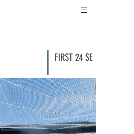
FIRST 24 SE