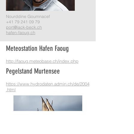
Nourddine Goumnacef
+41 79 241 09 79
port@jack-beck.ch
hafen-faoug.ch
Meteostation Hafen Faoug
http://faoug.meteobase.ch/index.php
Pegelstand Murtensee
https://www.hydrodaten.admin.ch/de/2004
.html