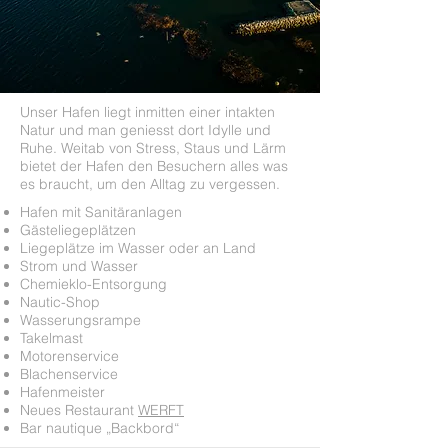
Unser Hafen liegt inmitten einer intakten
Natur und man geniesst dort Idylle und
Ruhe. Weitab von Stress, Staus und Lärm
bietet der Hafen den Besuchern alles was
es braucht, um den Alltag zu vergessen.
Hafen mit Sanitäranlagen
Gästeliegeplätzen
Liegeplätze im Wasser oder an Land
Strom und Wasser
Chemieklo-Entsorgung
Nautic-Shop
Wasserungsrampe
Takelmast
Motorenservice
Blachenservice
Hafenmeister
Neues Restaurant
WERFT
Bar nautique „Backbord“