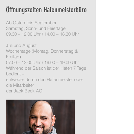
Öffnungszeiten Hafenmeisterbüro
Ab Ostern bis September
Samstag, Sonn- und Feiertage
09.30 – 12.00 Uhr / 14.00 – 18.30 Uhr
Juli und August
Wochentage (Montag, Donnerstag &
Freitag)
07.00 – 12.00 Uhr / 16.00 – 19.00 Uhr
Während der Saison ist der Hafen 7 Tage
bedient –
entweder durch den Hafenmeister oder
die Mitarbeiter
der Jack Beck AG.