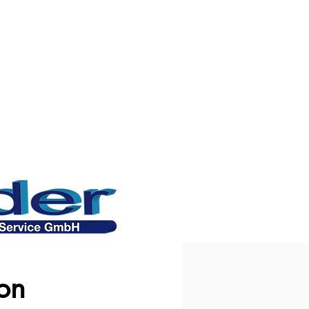
ER
CONTACT
LIENS
on