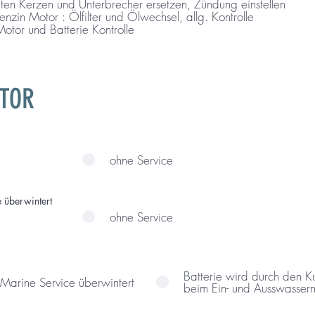
eiten Kerzen und Unterbrecher ersetzen, Zündung einstellen
kleiner Service - Diesel + Benzin Motor : Ölfilter und Ölwechsel, allg. Kontrolle
otor und Batterie Kontrolle
TOR
ohne Service
 überwintert
ohne Service
Batterie wird durch den Kunde
 Marine Service überwintert
beim Ein- und Ausswasser