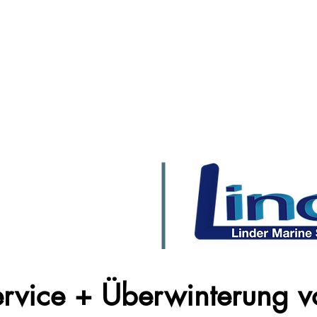
JACK BECK SA
BATEAUX
PORT
ATELI
ervice + Überwinterung v