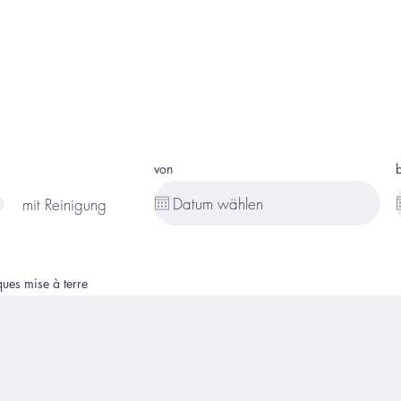
von
b
mit Reinigung
ues mise à terre