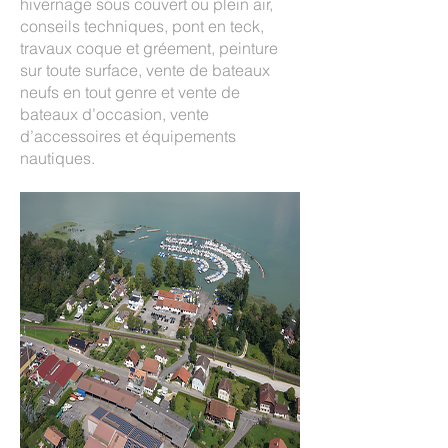
hivernage sous couvert ou plein air,
conseils techniques, pont en teck,
travaux coque et gréement, peinture
sur toute surface, vente de bateaux
neufs en tout genre et vente de
bateaux d’occasion, vente
d’accessoires et équipements
nautiques.