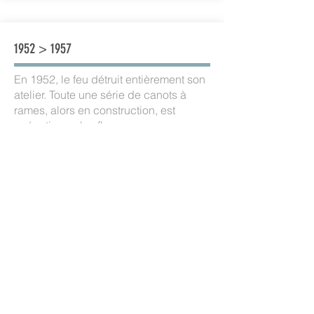
1952 > 1957
En 1952, le feu détruit entièrement son
atelier. Toute une série de canots à
rames, alors en construction, est
anéantie par les flammes.
Il inaugure son nouvel atelier, plus
spacieux et plus moderne, en
juin 1953. C’est au cours de cette
année qu’il construit son premier
bateau à cabine, un Belouga.
Avec la production en séries des
glisseurs hors-bord Mosquito, des
Lightning et surtout, dès 1957, du
célèbre Vaurien, le manque de place
dans les ateliers existants devient