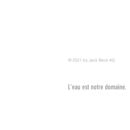
© 2021 by Jack Beck AG
L'eau est notre domaine.
Réalisez votre rêve et rejoignez-
bord, larguez les amarres et vive
Nous nous chargeons du reste.
Votre chantier Jack Beck AG
Concessionnaire Bénéteau voile p
romande et le canton de Berne