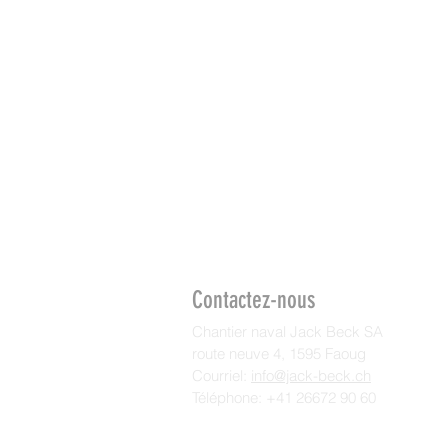
Contactez-nous
Chantier naval Jack Beck SA
route neuve 4, 1595 Faoug
Courriel:
info@jack-beck.ch
Téléphone: +41 26672 90 60