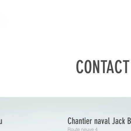
JACK BECK SA
BATEAUX
PORT
ATELI
CONTACT
u
Chantier naval Jack 
Route neuve 4