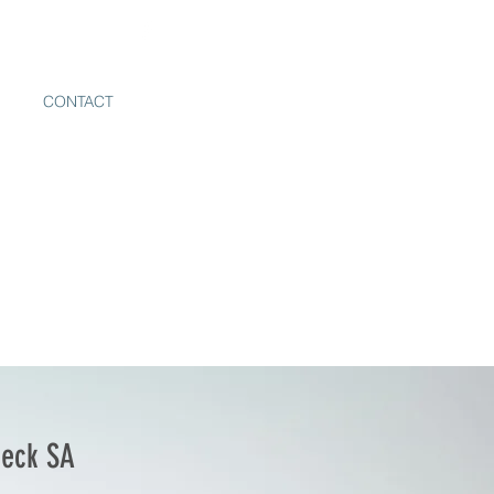
ER
CONTACT
LIENS
Beck SA