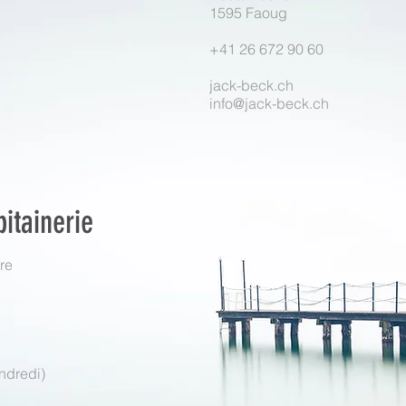
1595 Faoug
+41 26 672 90 60
jack-beck.ch
info@jack-beck.ch
itainerie
re
endredi)