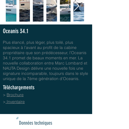
Oceanis 34.1
Plus élancé, plus léger, plus toilé, plus
spacieux à l’avant au profit de la cabine
propriétaire que son prédécesseur, l’Oceanis
34.1 promet de beaux moments en mer. La
nouvelle collaboration entre Marc Lombard et
NAUTA Design délivre une nouvelle fois une
signature incomparable, toujours dans le style
unique de la 7ème génération d’Oceanis.
Téléchargements
>
Brochure
>
Inventaire
Données techniques