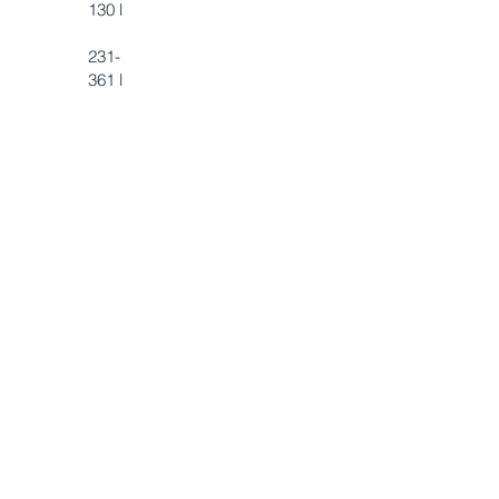
130 l
231-
361
l
21-30
CV
A6/B8
/C10
L'eau est notre domaine.
Réalisez votre rêve et rejoignez-nous : montez à