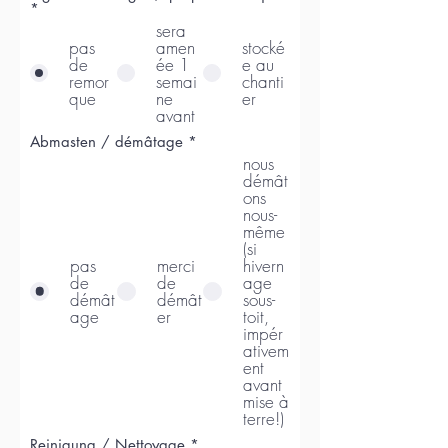
*
sera
pas
amen
stocké
de
ée 1
e au
remor
semai
chanti
que
ne
er
avant
Abmasten / démâtage
*
nous
démât
ons
nous-
même
(si
pas
merci
hivern
de
de
age
démât
démât
sous-
age
er
toit,
impér
ativem
ent
avant
mise à
terre!)
O
Reinigung / Nettoyage
*