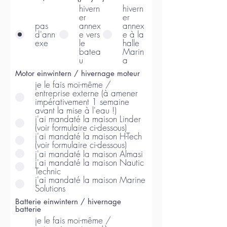
hivern
hivern
er
er
pas
annex
annex
d'ann
e vers
e à la
exe
le
halle
batea
Marin
u
a
Motor einwintern / hivernage moteur
je le fais moi-même /
entreprise externe (à amener
impérativement 1 semaine
avant la mise à l'eau !)
j'ai mandaté la maison Linder
(voir formulaire ci-dessous)
j'ai mandaté la maison H-Tech
(voir formulaire ci-dessous)
j'ai mandaté la maison Almasi
j'ai mandaté la maison Nautic
Technic
j'ai mandaté la maison Marine
Solutions
Batterie einwintern / hivernage
batterie
je le fais moi-même /