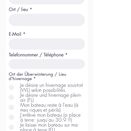
Ort / lieu
E-Mail
Telefonnummer / Téléphone
Ort der Überwinterung / Lieu
d'hivernage
*
Je désire un hivernage sous-toit
(WL) selon possibilités.
Je désire und hivernage plein-
air (FL)
Mon bateau reste à l'eau (à
mes riques et périls)
J'enlève mon bateau (si place
à terre: jusqu'au 30.9.!!)
Je laisse mon bateau sur ma
place à terre (FL)