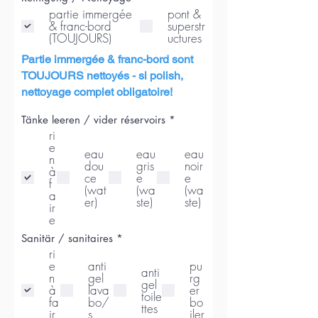
b
partie immergée
pont &
l
& franc-bord
superstr
i
(TOUJOURS)
uctures
g
a
Partie immergée & franc-bord sont
t
o
TOUJOURS nettoyés - si polish,
i
nettoyage complet obligatoire!
r
e
O
Tänke leeren / vider réservoirs
*
b
ri
l
e
i
eau
eau
eau
n
g
dou
gris
noir
à
a
ce
e
e
f
t
(wat
(wa
(wa
o
a
er)
ste)
ste)
i
ir
r
e
e
O
Sanitär / sanitaires
*
b
ri
l
e
anti
pu
i
anti
n
gel
rg
g
gel
à
lava
er
a
toile
fa
bo/
bo
t
ttes
o
ir
s
iler