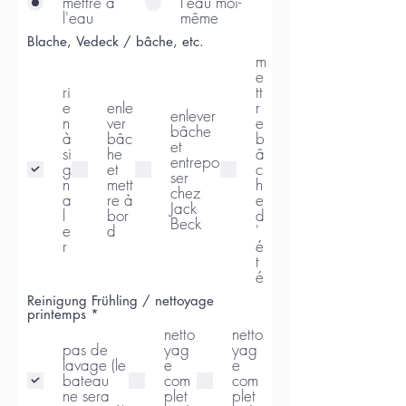
mettre à
l'eau moi-
l'eau
même
Blache, Vedeck / bâche, etc.
m
e
ri
tt
e
enle
r
enlever
n
ver
e
bâche
à
bâc
b
et
si
he
â
entrepo
g
et
c
ser
n
mett
h
chez
a
re à
e
Jack
l
bor
d
Beck
e
d
'
r
é
t
é
Reinigung Frühling / nettoyage
O
printemps
*
b
netto
netto
l
pas de
yag
yag
i
lavage (le
e
e
g
bateau
com
com
a
ne sera
plet
plet
t