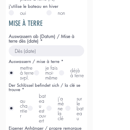
j'utilise le bateau en hiver
oui
non
MISE À TERRE
Auswassern ab (Datum) / Mise à
terre dès (date)
Auswassern / mise à terre
*
mettre
je fais
déjà
à terre
moi-
à terre
svpl.
même
Der Schlüssel befindet sich / la clé se
trouve
*
bat
j'a
sur
au
ea
mè
le
cha
u
ne
bat
ntie
est
la
ea
r
ouv
clé
u
ert
Eigener Anhänger / propre remorque