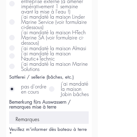
entreprise externe (à amener
impérativement 1 semaine
avant la mise à l'eau !)
j'ai mandaté la maison Linder
Marine Service (voir formulaire
ci-dessous)
j'ai mandaté la maison H-Tech
Marine SA (voir formulaire ci-
dessous)
j'ai mandaté la maison Almasi
j'ai mandaté la maison
Nautic+Technic
j'ai mandaté la maison Marine
Solutions
Sattlerei / sellerie (bâches, etc.)
j'ai mandaté
pas d'ordre
la maison
en cours
Jobin bâches
Bemerkung fürs Auswassern /
remarques mise à terre
Veuillez m'informer dès bateau à terre
*