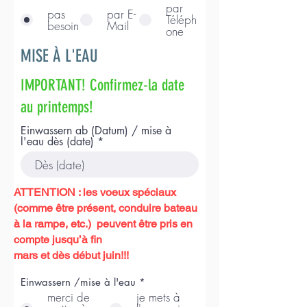
par
pas
par E-
Téléph
besoin
Mail
one
MISE À L'EAU
IMPORTANT! Confirmez-la date
au printemps!
Einwassern ab (Datum) / mise à
l'eau dès (date)
ATTENTION : les voeux spéciaux
(comme être présent, conduire bateau
à la rampe, etc.) peuvent être pris en
compte jusqu’à fin
mars et dès début juin!!!
Einwassern /mise à l'eau
*
merci de
je mets à