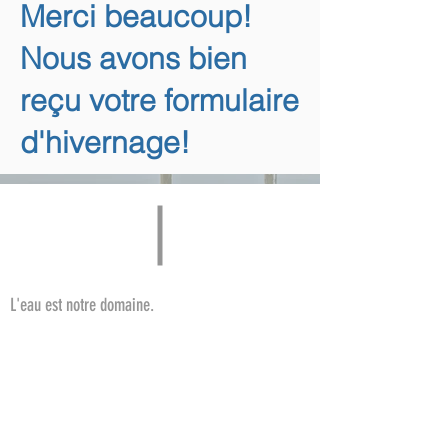
Merci beaucoup!
Nous avons bien
reçu votre formulaire
d'hivernage!
L'eau est notre domaine.
Réalisez votre rêve et rejoignez-nous : montez à
bord, larguez les amarres et vivez votre passion.
Nous nous chargeons du reste.
Votre chantier Jack Beck AG
Concessionnaire Bénéteau voile pour la Suisse
romande et le canton de Berne
Importateur Olympic Boats